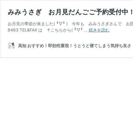
みみうさぎ お月見だんごご予約受付中
お月見の季節が来ました( ╹▽╹ ) 今年も みみうさぎさんで お
み
8463 TEL&FAX は ↑こちらから( ╹▽╹ …
続きを読む
み
う
高知 おすすめ！即効性重視！うとうと寝てしまう気持ち良さ
さ
ぎ
お
月
見
だ
ん
ご
ご
予
約
受
付
中！