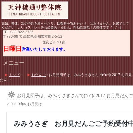
高知、整体、次の予約を取らせたり、回数券を買わせたり、はありません。お家でして
ください！というストレッチも必要ありません。即効性重視！の整体です=^._.^= ∫
TEL.
088-822-3736
〒780-0870 高知県高知市本町2-5-12
住友ビル１F南
日曜日
営業いたしております。
メニュー
コ
ン
トップ
›
おだんご
›
お月見団子は、みみうさぎさんで(^o^)/ 2017 お月見
テ
だんご
ン
ツ
へ
お月見団子は、みみうさぎさんで(^o^)/ 2017 お月見だんご
ス
２０２０年のお月見は
キ
ッ
プ