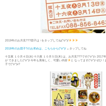
2019年のお月見???団子は ↑をタップしてね(^o^)/
2018年のお団子?のお求めは、こちらから(^o^)/
←タップしてね
十五夜 １０月４日(水) 十六夜 １０月５日(木) は、お月見???です(^o^)/♪ 2
が できました(^o^)/ 今年も美味しく、可愛い内容
と なってます(^o^)/ 
子で(^o^)v?