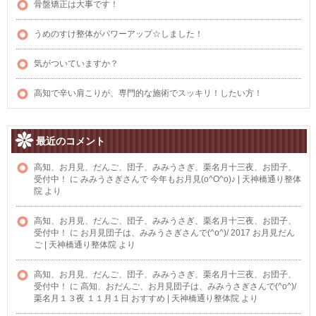
骨盤矯正は大事です！
うめのすけ整体がパワーアップ☆しました！
気がついていますか？
高知で辛い肩こりが、専門的な施術でスッキリ！したい方！
最近のコメント
高知、お月見、だんご、団子、みみうさぎ、栗名月十三夜、お団子、
受付中！
に
みみうさぎさんで 今年もお月見(o^O^o)♪ | 天神橋通り整体
院
より
高知、お月見、だんご、団子、みみうさぎ、栗名月十三夜、お団子、
受付中！
に
お月見団子は、みみうさぎさんで(^o^)/ 2017 お月見だん
ご | 天神橋通り整体院
より
高知、お月見、だんご、団子、みみうさぎ、栗名月十三夜、お団子、
受付中！
に
高知、おだんご、お月見団子は、みみうさぎさんで(^o^)/
栗名月１３夜 １１月１日 おすすめ | 天神橋通り整体院
より