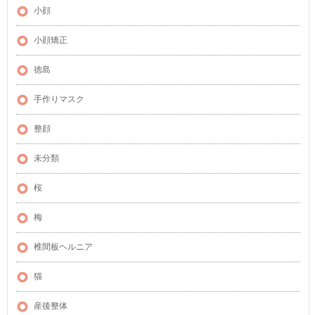
小顔
小顔矯正
徳島
手作りマスク
整顔
未分類
桜
梅
椎間板ヘルニア
猫
産後整体