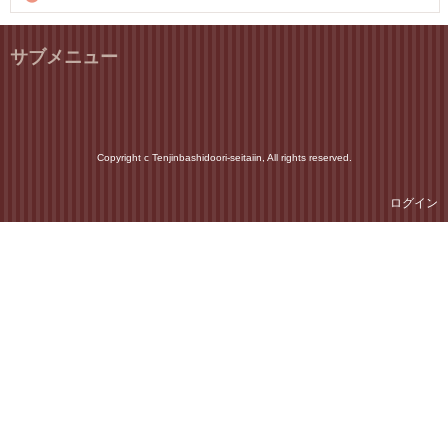
サブメニュー
Copyright c Tenjinbashidoori-seitaiin, All rights reserved.
ログイン