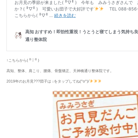
↑こちらから( ╹▽╹ )
高知、整体、肩こり、腰痛、骨盤矯正、天神橋通り整体院です。
2019年のお月見???団子は ↓をタップしてね(^o^)/