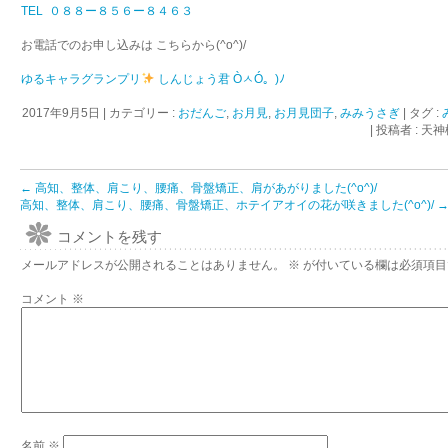
TEL ０８８ー８５６ー８４６３
お電話でのお申し込みは こちらから(^o^)/
ゆるキャラグランプリ
しんじょう君 ÒㅅÓ。)ﾉ
2017年9月5日
|
カテゴリー :
おだんご
,
お月見
,
お月見団子
,
みみうさぎ
|
タグ :
|
投稿者 : 
←
高知、整体、肩こり、腰痛、骨盤矯正、肩があがりました(^o^)/
高知、整体、肩こり、腰痛、骨盤矯正、ホテイアオイの花が咲きました(^o^)/
コメントを残す
メールアドレスが公開されることはありません。
※
が付いている欄は必須項目
コメント
※
名前
※