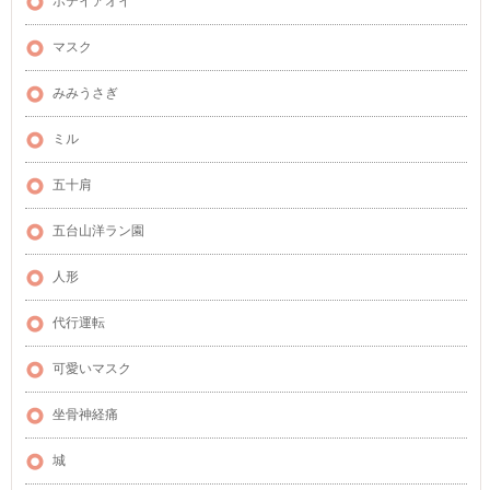
ホテイアオイ
マスク
みみうさぎ
ミル
五十肩
五台山洋ラン園
人形
代行運転
可愛いマスク
坐骨神経痛
城