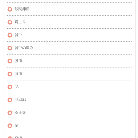
股関節痛
肩こり
背中
背中の痛み
腰痛
膝痛
花
花回廊
薬王寺
蘭