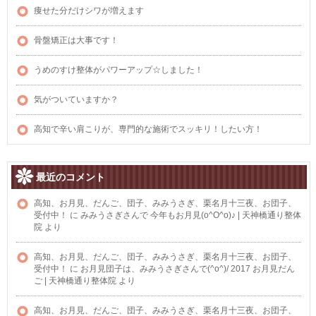
痩せた分だけシワが増えます
骨盤矯正は大事です！
うめのすけ整体がパワーアップ☆しました！
気がついていますか？
高知で辛い肩こりが、専門的な施術でスッキリ！したい方！
最近のコメント
高知、お月見、だんご、団子、みみうさぎ、栗名月十三夜、お団子、
受付中！
に
みみうさぎさんで 今年もお月見(o^O^o)♪ | 天神橋通り整体
院
より
高知、お月見、だんご、団子、みみうさぎ、栗名月十三夜、お団子、
受付中！
に
お月見団子は、みみうさぎさんで(^o^)/ 2017 お月見だん
ご | 天神橋通り整体院
より
高知、お月見、だんご、団子、みみうさぎ、栗名月十三夜、お団子、