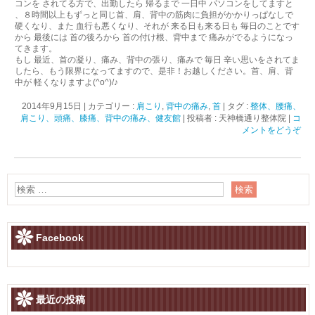
コンを されてる方で、出勤したら 帰るまで 一日中 パソコンをしてますと
、８時間以上もずっと同じ首、肩、背中の筋肉に負担がかかりっぱなしで
硬くなり、また 血行も悪くなり、それが 来る日も来る日も 毎日のことです
から 最後には 首の後ろから 首の付け根、背中まで 痛みがでるようになっ
てきます。
もし 最近、首の凝り、痛み、背中の張り、痛みで 毎日 辛い思いをされてま
したら、もう限界になってますので、是非！お越しください。首、肩、背
中が 軽くなりますよ(^o^)/♪
2014年9月15日
|
カテゴリー :
肩こり
,
背中の痛み
,
首
|
タグ :
整体、腰痛、
肩こり、頭痛、膝痛、背中の痛み、健友館
|
投稿者 : 天神橋通り整体院
|
コ
メントをどうぞ
Facebook
最近の投稿