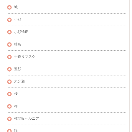
城
小顔
小顔矯正
徳島
手作りマスク
整顔
未分類
桜
梅
椎間板ヘルニア
猫