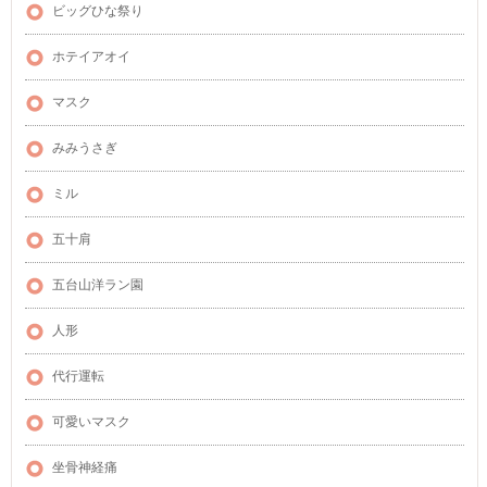
ビッグひな祭り
ホテイアオイ
マスク
みみうさぎ
ミル
五十肩
五台山洋ラン園
人形
代行運転
可愛いマスク
坐骨神経痛