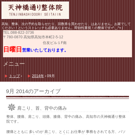
高知、整体、次の予約を取らせたり、回数券を買わせたり、はありません。お家でして
ください！というストレッチも必要ありません。即効性重視！の整体です=^._.^= ∫
TEL.
088-822-3736
〒780-0870 高知県高知市本町2-5-12
住友ビル１F南
日曜日
営業いたしております。
メニュー
コ
ン
トップ
›
2014年
›
09月
テ
ン
ツ
9月 2014
のアーカイブ
へ
ス
キ
肩こり、首、背中の痛み
ッ
プ
整体、腰痛、肩こり、頭痛、膝痛、背中の痛み、高知市の天神橋通り整体
院です。
腰痛とともに 多いのが 肩こり、とくに お仕事が 事務をされてる方、パソ