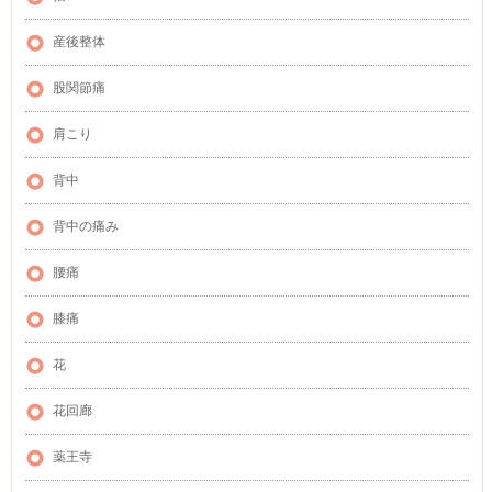
産後整体
股関節痛
肩こり
背中
背中の痛み
腰痛
膝痛
花
花回廊
薬王寺