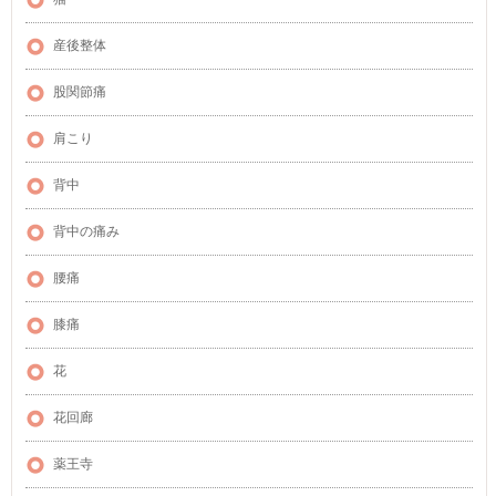
産後整体
股関節痛
肩こり
背中
背中の痛み
腰痛
膝痛
花
花回廊
薬王寺