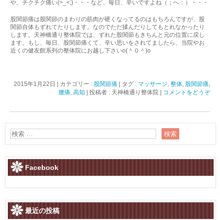
や、チクチク痛い(>_<;)・・・など、毎日、辛いですよね（；へ：）・・・
股関節痛は股関節のまわりの筋肉が硬くなってるのはもちろんですが、股
関節自体もずれてたりします。なのでただ揉んだりしてもとれなかったり
します。天神橋通り整体院では、ずれた股関節もきちんと元の位置に戻し
ます。もし、毎日、股関節痛くて、辛い思いをされてましたら、当院やお
近くの健友館系列の整体院にお越し下さいo(＾０＾)o
2015年1月22日
|
カテゴリー :
股関節痛
|
タグ :
マッサージ
,
整体
,
股関節痛
,
腰痛
,
高知
|
投稿者 : 天神橋通り整体院
|
コメントをどうぞ
Facebook
最近の投稿