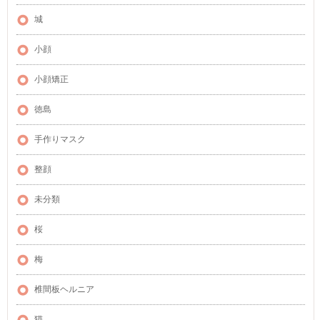
城
小顔
小顔矯正
徳島
手作りマスク
整顔
未分類
桜
梅
椎間板ヘルニア
猫