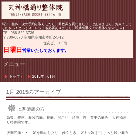
高知、整体、次の予約を取らせたり、回数券を買わせたり、はありません。お家でして
ください！というストレッチも必要ありません。即効性重視！の整体です=^._.^= ∫
TEL.
088-822-3736
〒780-0870 高知県高知市本町2-5-12
住友ビル１F南
日曜日
営業いたしております。
メニュー
コ
ン
トップ
›
2015年
›
01月
テ
ン
ツ
1月 2015
のアーカイブ
へ
ス
キ
股関節痛の方
ッ
プ
高知、整体、股関節痛、腰痛、肩こり、頭痛、首、背中の痛み、天神橋通
り整体院です。
股関節痛・・・ 足を動かしたり、歩くとき、ズキッΣ(|||▽||| ) っと鋭い痛み