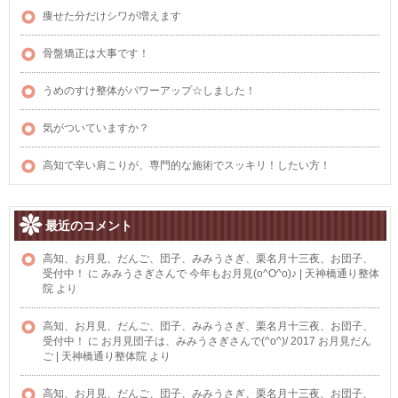
痩せた分だけシワが増えます
骨盤矯正は大事です！
うめのすけ整体がパワーアップ☆しました！
気がついていますか？
高知で辛い肩こりが、専門的な施術でスッキリ！したい方！
最近のコメント
高知、お月見、だんご、団子、みみうさぎ、栗名月十三夜、お団子、
受付中！
に
みみうさぎさんで 今年もお月見(o^O^o)♪ | 天神橋通り整体
院
より
高知、お月見、だんご、団子、みみうさぎ、栗名月十三夜、お団子、
受付中！
に
お月見団子は、みみうさぎさんで(^o^)/ 2017 お月見だん
ご | 天神橋通り整体院
より
高知、お月見、だんご、団子、みみうさぎ、栗名月十三夜、お団子、