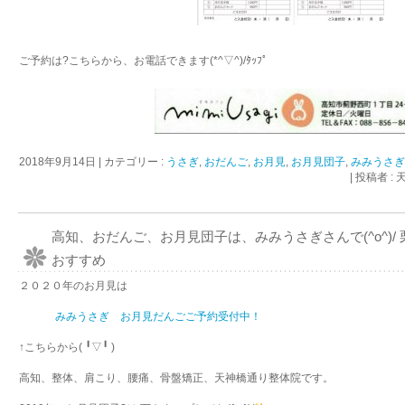
ご予約は?こちらから、お電話できます(*^▽^)/ﾀｯﾌﾟ
2018年9月14日
|
カテゴリー :
うさぎ
,
おだんご
,
お月見
,
お月見団子
,
みみうさ
|
投稿者 :
高知、おだんご、お月見団子は、みみうさぎさんで(^o^)/
おすすめ
２０２０年のお月見は
みみうさぎ お月見だんごご予約受付中！
↑こちらから( ╹▽╹ )
高知、整体、肩こり、腰痛、骨盤矯正、天神橋通り整体院です。