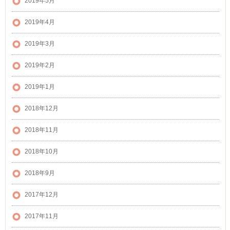
2019年5月
2019年4月
2019年3月
2019年2月
2019年1月
2018年12月
2018年11月
2018年10月
2018年9月
2017年12月
2017年11月