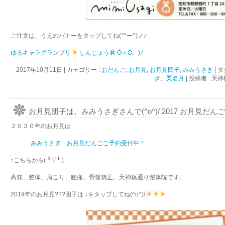
ご注文は、うえのバナーをタップしてね(*^ー^)ノ♪
ゆるキャラグランプリ
しんじょう君 ÒㅅÓ。)ﾉ
2017年10月11日
|
カテゴリー :
おだんご
,
お月見
,
お月見団子
,
みみうさぎ
|
タ
ぎ、栗名月
|
投稿者 : 
お月見団子は、みみうさぎさんで(^o^)/ 2017 お月見だんご
２０２０年のお月見は
みみうさぎ お月見だんごご予約受付中！
↑こちらから( ╹▽╹ )
高知、整体、肩こり、腰痛、骨盤矯正、天神橋通り整体院です。
2019年のお月見???団子は ↓をタップしてね(^o^)/