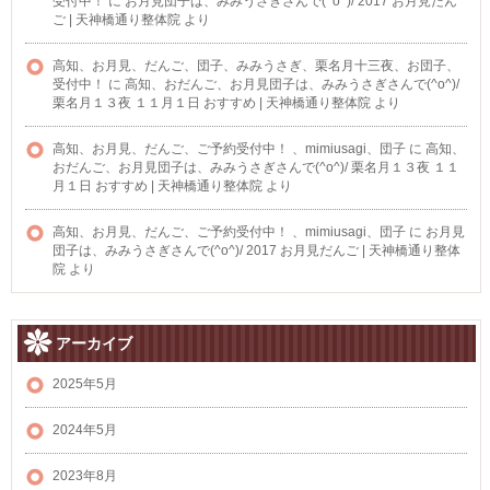
受付中！
に
お月見団子は、みみうさぎさんで(^o^)/ 2017 お月見だん
ご | 天神橋通り整体院
より
高知、お月見、だんご、団子、みみうさぎ、栗名月十三夜、お団子、
受付中！
に
高知、おだんご、お月見団子は、みみうさぎさんで(^o^)/
栗名月１３夜 １１月１日 おすすめ | 天神橋通り整体院
より
高知、お月見、だんご、ご予約受付中！ 、mimiusagi、団子
に
高知、
おだんご、お月見団子は、みみうさぎさんで(^o^)/ 栗名月１３夜 １１
月１日 おすすめ | 天神橋通り整体院
より
高知、お月見、だんご、ご予約受付中！ 、mimiusagi、団子
に
お月見
団子は、みみうさぎさんで(^o^)/ 2017 お月見だんご | 天神橋通り整体
院
より
アーカイブ
2025年5月
2024年5月
2023年8月