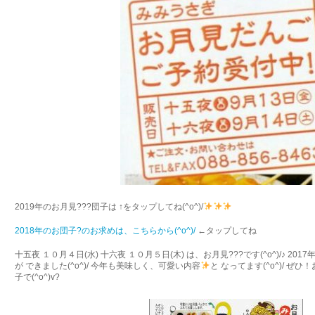
2019年のお月見???団子は ↑をタップしてね(^o^)/
2018年のお団子?のお求めは、こちらから(^o^)/
←タップしてね
十五夜 １０月４日(水) 十六夜 １０月５日(木) は、お月見???です(^o^)/♪ 2
が できました(^o^)/ 今年も美味しく、可愛い内容
と なってます(^o^)/ 
子で(^o^)v?