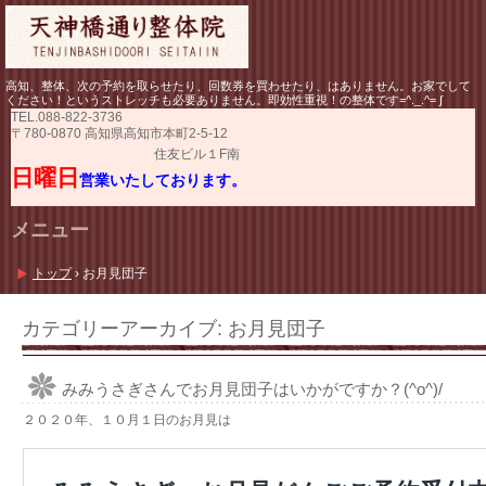
高知、整体、次の予約を取らせたり、回数券を買わせたり、はありません。お家でして
ください！というストレッチも必要ありません。即効性重視！の整体です=^._.^= ∫
TEL.
088-822-3736
〒780-0870 高知県高知市本町2-5-12
住友ビル１F南
日曜日
営業いたしております。
メニュー
コ
ン
トップ
›
お月見団子
テ
ン
ツ
カテゴリーアーカイブ:
お月見団子
へ
ス
キ
みみうさぎさんでお月見団子はいかがですか？(^o^)/
ッ
プ
２０２０年、１０月１日のお月見は