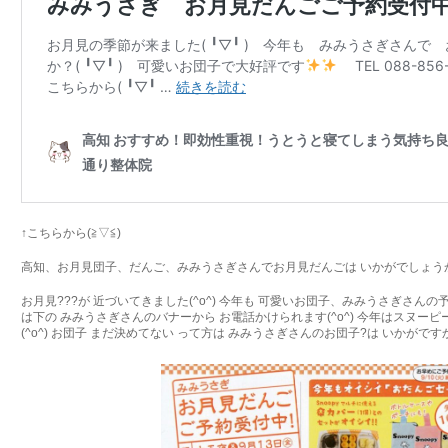
↑こちらから(≧▽≦)
高知、お月見団子、だんご、みみうさぎさんでお月見だんごは いかがでしょうか？(
お月見???が 近づいてきました(^o^) 今年も 可愛いお団子、みみうさぎさんの予約
は下の みみうさぎさんのバナーから お電話かけられます(^o^) 今年はスヌー
(^o^) お団子 まだ決めてない って方は みみうさぎさんのお団子?は いかがですか(^