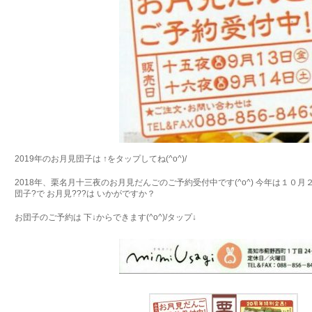
2019年のお月見団子は ↑をタップしてね(^o^)/
2018年、栗名月十三夜のお月見だんごのご予約受付中です(^o^) 今年は１０月
団子?で お月見???は いかがですか？
お団子のご予約は 下↓からできます(^o^)/タップ↓