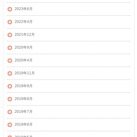
2023年6月
2022年4月
2021年12月
2020年9月
2020年4月
2019年11月
2019年9月
2019年8月
2019年7月
2019年6月