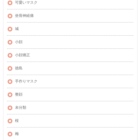
可愛いマスク
坐骨神経痛
城
小顔
小顔矯正
徳島
手作りマスク
整顔
未分類
桜
梅