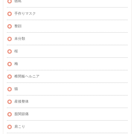
徳島
手作りマスク
整顔
未分類
桜
梅
椎間板ヘルニア
猫
産後整体
股関節痛
肩こり