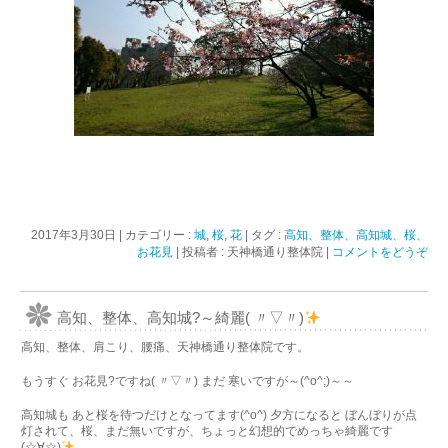
2017年3月30日
|
カテゴリー :
城
,
桜
,
花
|
タグ :
高知、整体、高知城、桜、
お花見
|
投稿者 : 天神橋通り整体院
|
コメントをどうぞ
高知、整体、高知城?～綺麗( 〃▽〃)
高知、整体、肩こり、腰痛、天神橋通り整体院です。
もうすぐ お花見?ですね( 〃▽〃) まだ 寒いですが～(^o^;)～～
高知城も あと桜を待つだけとなってます(^o^) 夕方になると ぼんぼりが点
灯されて、桜、まだ無いですが、ちょっと幻想的でめっちゃ綺麗です
(☆∀☆)