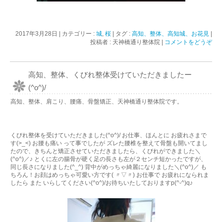
2017年3月28日
|
カテゴリー :
城
,
桜
|
タグ :
高知、整体、高知城、お花見
|
投稿者 : 天神橋通り整体院
|
コメントをどうぞ
高知、整体、くびれ整体受けていただきましたー
(^o^)/
高知、整体、肩こり、腰痛、骨盤矯正、天神橋通り整体院です。
くびれ整体を受けていただきました(^o^)/ お仕事、ほんとに お疲れさまで
す(>_<) お腰も痛い って事でしたが ズレた腰椎を整えて骨盤も開いてまし
たので、きちんと矯正させていただきましたら、くびれができました＼
(^o^)／♪ とくに左の腸骨が硬く足の長さも左が２センチ短かったですが、
同じ長さになりました(^_^) 背中がめっちゃ綺麗になりました＼(^o^)／ も
ちろん！お顔はめっちゃ可愛い方です( 〃▽〃) お仕事で お疲れになられま
したら また いらしてください(^o^)/お待ちいたしておりますp(^-^)q♪