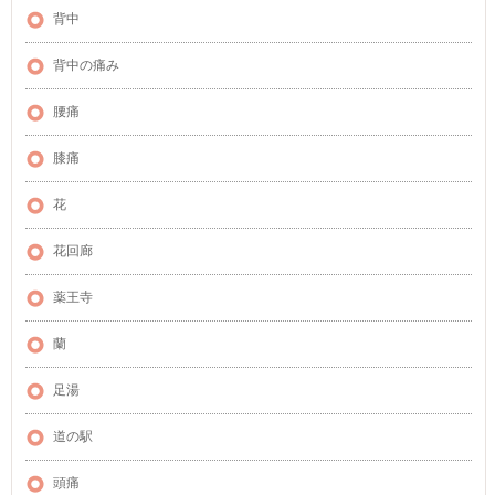
背中
背中の痛み
腰痛
膝痛
花
花回廊
薬王寺
蘭
足湯
道の駅
頭痛