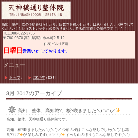
高知、整体、次の予約を取らせたり、回数券を買わせたり、はありません。お家でして
ください！というストレッチも必要ありません。即効性重視！の整体です=^._.^= ∫
TEL.
088-822-3736
〒780-0870 高知県高知市本町2-5-12
住友ビル１F南
日曜日
営業いたしております。
メニュー
コ
ン
トップ
›
2017年
›
03月
テ
ン
ツ
3月 2017
のアーカイブ
へ
ス
キ
高知、整体、高知城?、桜?咲きました＼(^o^)／
ッ
プ
高知、整体、天神橋通り整体院です。
高知、桜?咲きましたね＼(^o^)／ 今朝の桜は こんな感じでした(^o^)/ お花
見????
が 楽しみです( 〃▽〃)
すべり山のほうもこんな感じです(^o^)