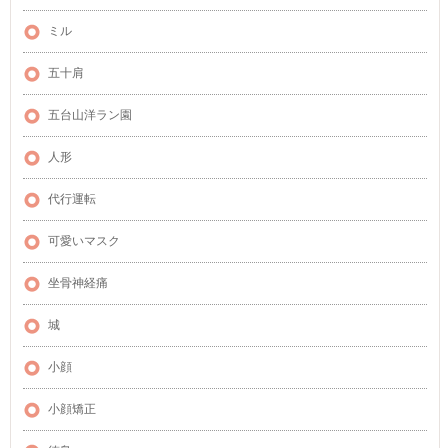
ミル
五十肩
五台山洋ラン園
人形
代行運転
可愛いマスク
坐骨神経痛
城
小顔
小顔矯正