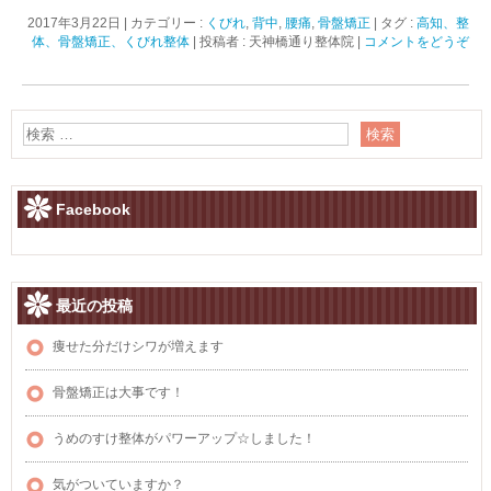
2017年3月22日
|
カテゴリー :
くびれ
,
背中
,
腰痛
,
骨盤矯正
|
タグ :
高知、整
体、骨盤矯正、くびれ整体
|
投稿者 : 天神橋通り整体院
|
コメントをどうぞ
Facebook
最近の投稿
痩せた分だけシワが増えます
骨盤矯正は大事です！
うめのすけ整体がパワーアップ☆しました！
気がついていますか？