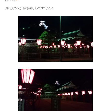
お花見???が 待ち遠しいですp(^-^)q