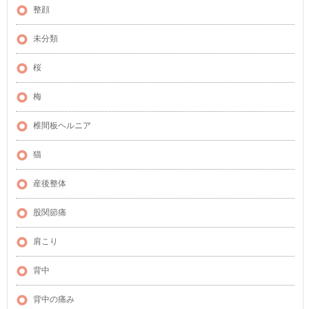
整顔
未分類
桜
梅
椎間板ヘルニア
猫
産後整体
股関節痛
肩こり
背中
背中の痛み