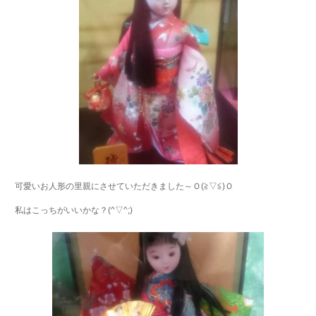
可愛いお人形の里親にさせていただきました～Ｏ(≧▽≦)Ｏ
私はこっちがいいかな？(^▽^;)