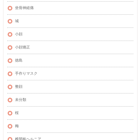
坐骨神経痛
城
小顔
小顔矯正
徳島
手作りマスク
整顔
未分類
桜
梅
椎間板ヘルニア