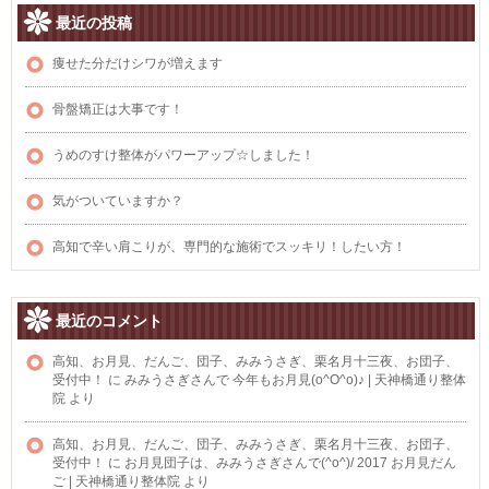
最近の投稿
痩せた分だけシワが増えます
骨盤矯正は大事です！
うめのすけ整体がパワーアップ☆しました！
気がついていますか？
高知で辛い肩こりが、専門的な施術でスッキリ！したい方！
最近のコメント
高知、お月見、だんご、団子、みみうさぎ、栗名月十三夜、お団子、
受付中！
に
みみうさぎさんで 今年もお月見(o^O^o)♪ | 天神橋通り整体
院
より
高知、お月見、だんご、団子、みみうさぎ、栗名月十三夜、お団子、
受付中！
に
お月見団子は、みみうさぎさんで(^o^)/ 2017 お月見だん
ご | 天神橋通り整体院
より