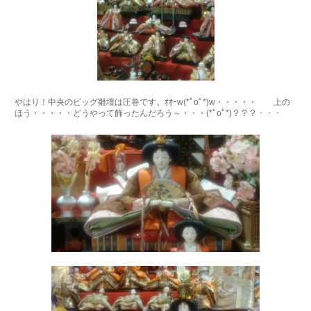
やはり！中央のビッグ雛壇は圧巻です。ｵｵｰw(*ﾟoﾟ*)w・・・・・ 上の
ほう・・・・・どうやって飾ったんだろう～・・・(*ﾟoﾟ*)？？？・・・