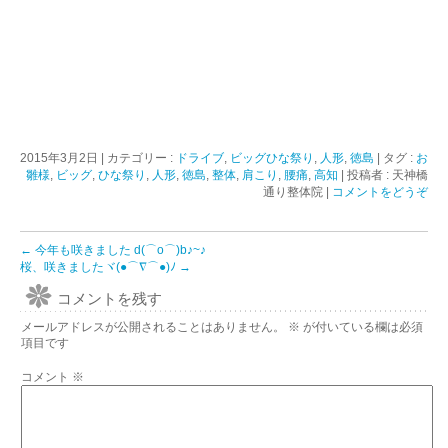
2015年3月2日
|
カテゴリー :
ドライブ
,
ビッグひな祭り
,
人形
,
徳島
|
タグ :
お
雛様
,
ビッグ
,
ひな祭り
,
人形
,
徳島
,
整体
,
肩こり
,
腰痛
,
高知
|
投稿者 : 天神橋
通り整体院
|
コメントをどうぞ
←
今年も咲きました d(⌒o⌒)b♪~♪
桜、咲きましたヾ(●⌒∇⌒●)ﾉ
→
コメントを残す
メールアドレスが公開されることはありません。
※
が付いている欄は必須
項目です
コメント
※