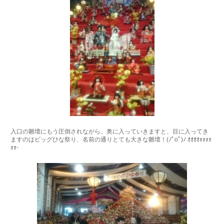
入口の雛壇にもう圧倒されながら、奥に入っていきますと、目に入ってき
ますのはビッグひな祭り、名前の通りとても大きな雛壇！(ﾉﾟοﾟ)ﾉ ｵｵｵｵｫｫｫｫ
ｫｫ-