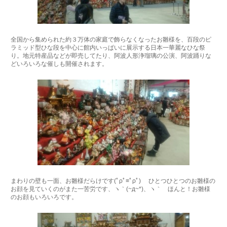
全国から集められた約３万体の家庭で飾らなくなったお雛様を、百段のピ
ラミッド型ひな段を中心に館内いっぱいに展示する日本一華麗なひな祭
り。地元特産品などが即売してたり、阿波人形浄瑠璃の公演、阿波踊りな
どいろいろな催しも開催されます。
まわりの壁も一面、お雛様だらけです(ﾟρﾟ≡ﾟρﾟ) ひとつひとつのお雛様の
お顔を見ていくのがまた一苦労です、ヽ｀(~д~*)、ヽ｀ ほんと！お雛様
のお顔もいろいろです。