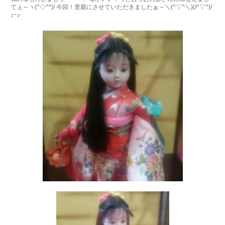
てぇ～ヽ(^◇^*)/ 今回！里親にさせていただきましたぁ～＼(^▽^＼)(/^▽^)/
♪~♪