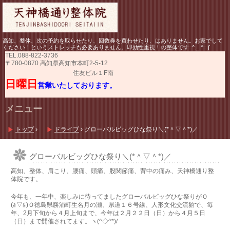
高知、整体、次の予約を取らせたり、回数券を買わせたり、はありません。お家でして
ください！というストレッチも必要ありません。即効性重視！の整体です=^._.^= ∫
TEL.
088-822-3736
〒780-0870 高知県高知市本町2-5-12
住友ビル１F南
日曜日
営業いたしております。
メニュー
コ
ン
トップ
›
ドライブ
›
グローバルビッグひな祭り＼(*＾▽＾*)／
テ
ン
ツ
グローバルビッグひな祭り＼(*＾▽＾*)／
へ
高知、整体、肩こり、腰痛、頭痛、股関節痛、背中の痛み、天神橋通り整
ス
体院です。
キ
ッ
今年も、一年中、楽しみに待ってましたグローバルビッグひな祭りがＯ
プ
(≧▽≦)Ｏ徳島県勝浦町生名月の瀬、県道１６号線、人形文化交流館で、毎
年、2月下旬から４月上旬まで、今年は２月２２日（日）から４月５日
（日）まで開催されてます。ヽ(^◇^*)/