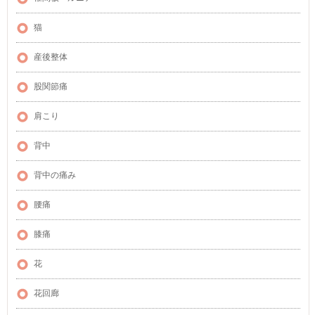
猫
産後整体
股関節痛
肩こり
背中
背中の痛み
腰痛
膝痛
花
花回廊