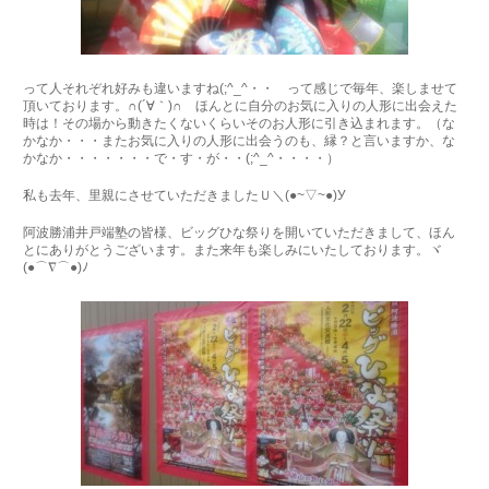
って人それぞれ好みも違いますね(;^_^・・ って感じで毎年、楽しませて
頂いております。∩(´∀｀)∩ ほんとに自分のお気に入りの人形に出会えた
時は！その場から動きたくないくらいそのお人形に引き込まれます。（な
かなか・・・またお気に入りの人形に出会うのも、縁？と言いますか、な
かなか・・・・・・・で・す・が・・(;^_^・・・・）
私も去年、里親にさせていただきましたＵ＼(●~▽~●)У
阿波勝浦井戸端塾の皆様、ビッグひな祭りを開いていただきまして、ほん
とにありがとうございます。また来年も楽しみにいたしております。ヾ
(●⌒∇⌒●)ﾉ