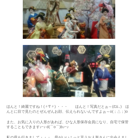
ほんと！綺麗ですね！(〃∇〃) ・・・ ほんと！写真だとぉ～(/□≦､) ほ
んとに目で見たのとぜんぜんお顔、伝えられないんですよぉ～o(；△；)o
また、お気に入りの人形があれば、ひな人形保存会員になり、自宅で保管
することもできます♪~♪ d(⌒o⌒)b♪~♪
私の母も行きまして・・・、母がいい！っと言うお人形さんに出会えまし