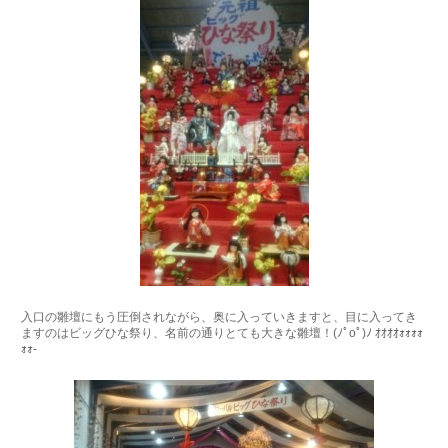
入口の雛壇にもう圧倒されながら、奥に入っていきますと、目に入ってき
ますのはビッグひな祭り、名前の通りとても大きな雛壇！(ﾉﾟοﾟ)ﾉ ｵｵｵｵｫｫｫｫ
ｫｫ-