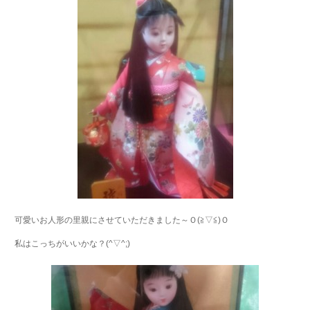
可愛いお人形の里親にさせていただきました～Ｏ(≧▽≦)Ｏ
私はこっちがいいかな？(^▽^;)