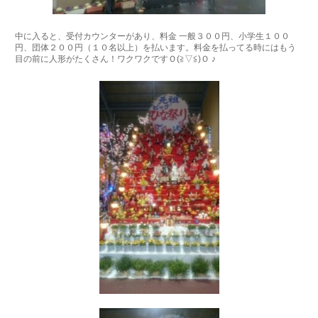
中に入ると、受付カウンターがあり、料金 一般３００円、小学生１００
円、団体２００円（１０名以上）を払います。料金を払ってる時にはもう
目の前に人形がたくさん！ワクワクですＯ(≧▽≦)Ｏ ♪