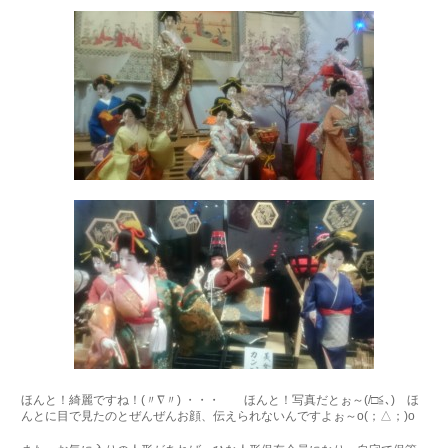
ほんと！綺麗ですね！(〃∇〃) ・・・ ほんと！写真だとぉ～(/□≦､) ほ
んとに目で見たのとぜんぜんお顔、伝えられないんですよぉ～o(；△；)o