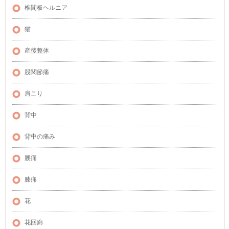
椎間板ヘルニア
猫
産後整体
股関節痛
肩こり
背中
背中の痛み
腰痛
膝痛
花
花回廊