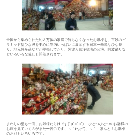
全国から集められた約３万体の家庭で飾らなくなったお雛様を、百段のピ
ラミッド型ひな段を中心に館内いっぱいに展示する日本一華麗なひな祭
り。地元特産品などが即売してたり、阿波人形浄瑠璃の公演、阿波踊りな
どいろいろな催しも開催されます。
まわりの壁も一面、お雛様だらけです(ﾟρﾟ≡ﾟρﾟ) ひとつひとつのお雛様の
お顔を見ていくのがまた一苦労です、ヽ｀(~д~*)、ヽ｀ ほんと！お雛様
のお顔もいろいろです。