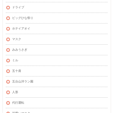
ドライブ
ビッグひな祭り
ホテイアオイ
マスク
みみうさぎ
ミル
五十肩
五台山洋ラン園
人形
代行運転