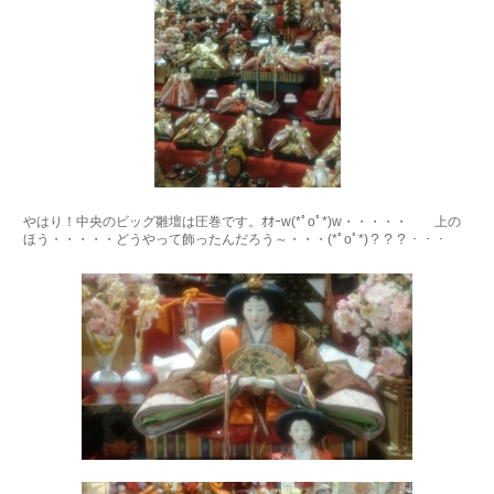
やはり！中央のビッグ雛壇は圧巻です。ｵｵｰw(*ﾟoﾟ*)w・・・・・ 上の
ほう・・・・・どうやって飾ったんだろう～・・・(*ﾟoﾟ*)？？？・・・