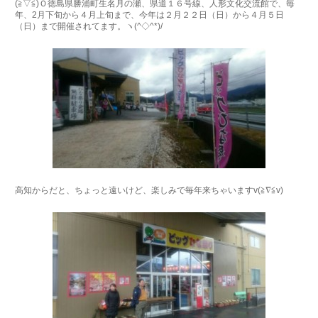
(≧▽≦)Ｏ徳島県勝浦町生名月の瀬、県道１６号線、人形文化交流館で、毎
年、2月下旬から４月上旬まで、今年は２月２２日（日）から４月５日
（日）まで開催されてます。ヽ(^◇^*)/
高知からだと、ちょっと遠いけど、楽しみで毎年来ちゃいますv(≧∇≦v)