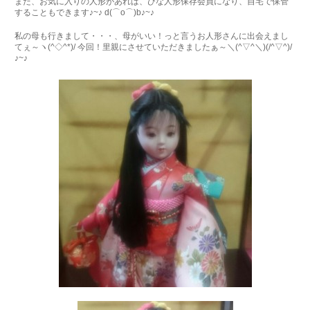
また、お気に入りの人形があれば、ひな人形保存会員になり、自宅で保管
することもできます♪~♪ d(⌒o⌒)b♪~♪
私の母も行きまして・・・、母がいい！っと言うお人形さんに出会えまし
てぇ～ヽ(^◇^*)/ 今回！里親にさせていただきましたぁ～＼(^▽^＼)(/^▽^)/
♪~♪