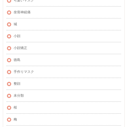
可愛いマスク
坐骨神経痛
城
小顔
小顔矯正
徳島
手作りマスク
整顔
未分類
桜
梅