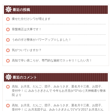
最近の投稿
痩せた分だけシワが増えます
骨盤矯正は大事です！
うめのすけ整体がパワーアップ☆しました！
気がついていますか？
高知で辛い肩こりが、専門的な施術でスッキリ！したい方！
最近のコメント
高知、お月見、だんご、団子、みみうさぎ、栗名月十三夜、お団子、
受付中！
に
みみうさぎさんで 今年もお月見(o^O^o)♪ | 天神橋通り整体
院
より
高知、お月見、だんご、団子、みみうさぎ、栗名月十三夜、お団子、
受付中！
に
お月見団子は、みみうさぎさんで(^o^)/ 2017 お月見だん