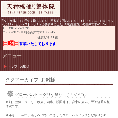
高知、整体、次の予約を取らせたり、回数券を買わせたり、はありません。お家でして
ください！というストレッチも必要ありません。即効性重視！の整体です=^._.^= ∫
TEL.
088-822-3736
〒780-0870 高知県高知市本町2-5-12
住友ビル１F南
日曜日
営業いたしております。
メニュー
コ
ン
トップ
›
お雛様
テ
ン
ツ
タグアーカイブ:
お雛様
へ
ス
キ
グローバルビッグひな祭り＼(*＾▽＾*)／
ッ
プ
高知、整体、肩こり、腰痛、頭痛、股関節痛、背中の痛み、天神橋通り整
体院です。
今年も、一年中、楽しみに待ってましたグローバルビッグひな祭りがＯ