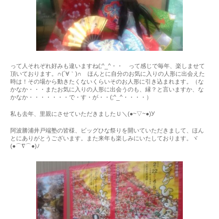
って人それぞれ好みも違いますね(;^_^・・ って感じで毎年、楽しませて
頂いております。∩(´∀｀)∩ ほんとに自分のお気に入りの人形に出会えた
時は！その場から動きたくないくらいそのお人形に引き込まれます。（な
かなか・・・またお気に入りの人形に出会うのも、縁？と言いますか、な
かなか・・・・・・・で・す・が・・(;^_^・・・・）
私も去年、里親にさせていただきましたＵ＼(●~▽~●)У
阿波勝浦井戸端塾の皆様、ビッグひな祭りを開いていただきまして、ほん
とにありがとうございます。また来年も楽しみにいたしております。ヾ
(●⌒∇⌒●)ﾉ