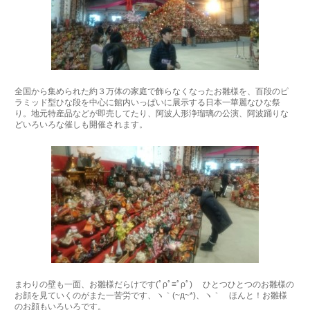
全国から集められた約３万体の家庭で飾らなくなったお雛様を、百段のピ
ラミッド型ひな段を中心に館内いっぱいに展示する日本一華麗なひな祭
り。地元特産品などが即売してたり、阿波人形浄瑠璃の公演、阿波踊りな
どいろいろな催しも開催されます。
まわりの壁も一面、お雛様だらけです(ﾟρﾟ≡ﾟρﾟ) ひとつひとつのお雛様の
お顔を見ていくのがまた一苦労です、ヽ｀(~д~*)、ヽ｀ ほんと！お雛様
のお顔もいろいろです。