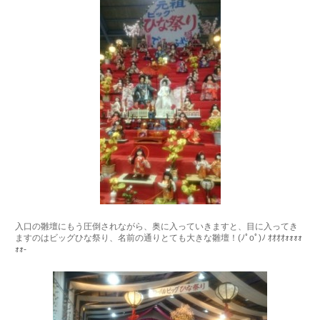
入口の雛壇にもう圧倒されながら、奥に入っていきますと、目に入ってき
ますのはビッグひな祭り、名前の通りとても大きな雛壇！(ﾉﾟοﾟ)ﾉ ｵｵｵｵｫｫｫｫ
ｫｫ-