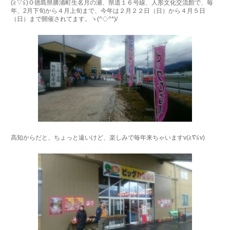
(≧▽≦)Ｏ徳島県勝浦町生名月の瀬、県道１６号線、人形文化交流館で、毎
年、2月下旬から４月上旬まで、今年は２月２２日（日）から４月５日
（日）まで開催されてます。ヽ(^◇^*)/
高知からだと、ちょっと遠いけど、楽しみで毎年来ちゃいますv(≧∇≦v)