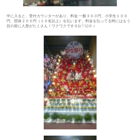
中に入ると、受付カウンターがあり、料金 一般３００円、小学生１００
円、団体２００円（１０名以上）を払います。料金を払ってる時にはもう
目の前に人形がたくさん！ワクワクですＯ(≧▽≦)Ｏ ♪