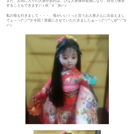
また、お気に入りの人形があれば、ひな人形保存会員になり、自宅で保管
することもできます♪~♪ d(⌒o⌒)b♪~♪
私の母も行きまして・・・、母がいい！っと言うお人形さんに出会えまし
てぇ～ヽ(^◇^*)/ 今回！里親にさせていただきましたぁ～＼(^▽^＼)(/^▽^)/
♪~♪