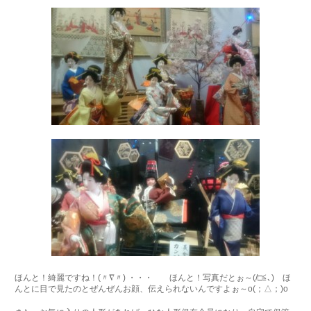
ほんと！綺麗ですね！(〃∇〃) ・・・ ほんと！写真だとぉ～(/□≦､) ほ
んとに目で見たのとぜんぜんお顔、伝えられないんですよぉ～o(；△；)o