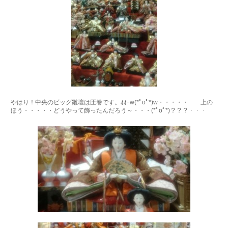
やはり！中央のビッグ雛壇は圧巻です。ｵｵｰw(*ﾟoﾟ*)w・・・・・ 上の
ほう・・・・・どうやって飾ったんだろう～・・・(*ﾟoﾟ*)？？？・・・