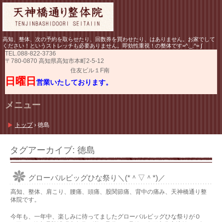
高知、整体、次の予約を取らせたり、回数券を買わせたり、はありません。お家でして
ください！というストレッチも必要ありません。即効性重視！の整体です=^._.^= ∫
TEL.
088-822-3736
〒780-0870 高知県高知市本町2-5-12
住友ビル１F南
日曜日
営業いたしております。
メニュー
コ
ン
トップ
›
徳島
テ
ン
ツ
タグアーカイブ:
徳島
へ
ス
キ
グローバルビッグひな祭り＼(*＾▽＾*)／
ッ
プ
高知、整体、肩こり、腰痛、頭痛、股関節痛、背中の痛み、天神橋通り整
体院です。
今年も、一年中、楽しみに待ってましたグローバルビッグひな祭りがＯ