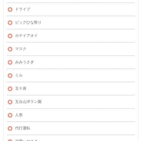
ドライブ
ビッグひな祭り
ホテイアオイ
マスク
みみうさぎ
ミル
五十肩
五台山洋ラン園
人形
代行運転