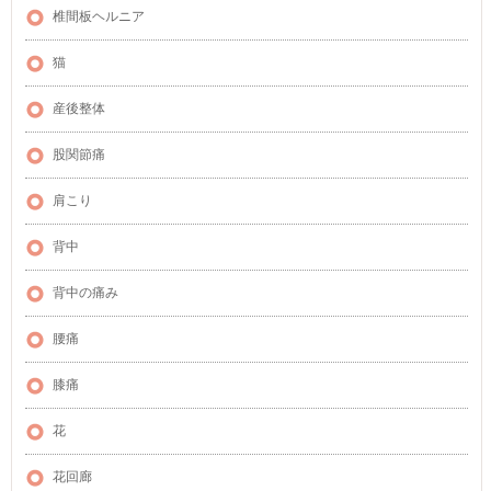
椎間板ヘルニア
猫
産後整体
股関節痛
肩こり
背中
背中の痛み
腰痛
膝痛
花
花回廊