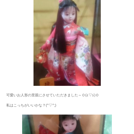
可愛いお人形の里親にさせていただきました～Ｏ(≧▽≦)Ｏ
私はこっちがいいかな？(^▽^;)