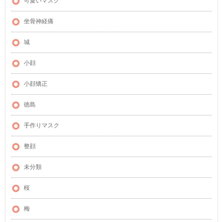
可愛いマスク
坐骨神経痛
城
小顔
小顔矯正
徳島
手作りマスク
整顔
未分類
桜
梅