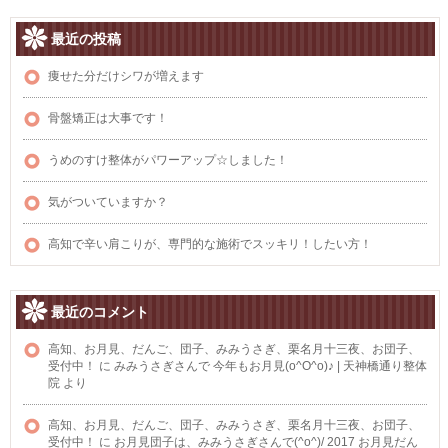
最近の投稿
痩せた分だけシワが増えます
骨盤矯正は大事です！
うめのすけ整体がパワーアップ☆しました！
気がついていますか？
高知で辛い肩こりが、専門的な施術でスッキリ！したい方！
最近のコメント
高知、お月見、だんご、団子、みみうさぎ、栗名月十三夜、お団子、
受付中！
に
みみうさぎさんで 今年もお月見(o^O^o)♪ | 天神橋通り整体
院
より
高知、お月見、だんご、団子、みみうさぎ、栗名月十三夜、お団子、
受付中！
に
お月見団子は、みみうさぎさんで(^o^)/ 2017 お月見だん