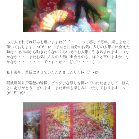
って人それぞれ好みも違いますね(;^_^・・ って感じで毎年、楽しませて
頂いております。∩(´∀｀)∩ ほんとに自分のお気に入りの人形に出会えた
時は！その場から動きたくないくらいそのお人形に引き込まれます。（な
かなか・・・またお気に入りの人形に出会うのも、縁？と言いますか、な
かなか・・・・・・・で・す・が・・(;^_^・・・・）
私も去年、里親にさせていただきましたＵ＼(●~▽~●)У
阿波勝浦井戸端塾の皆様、ビッグひな祭りを開いていただきまして、ほん
とにありがとうございます。また来年も楽しみにいたしております。ヾ
(●⌒∇⌒●)ﾉ