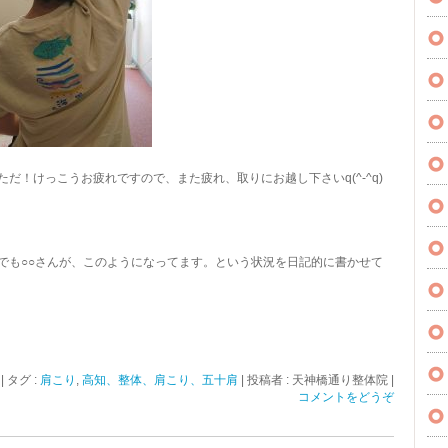
 ただ！けっこうお疲れですので、また疲れ、取りにお越し下さいq(^-^q)
でも○○さんが、このようになってます。という状況を日記的に書かせて
|
タグ :
肩こり
,
高知、整体、肩こり、五十肩
|
投稿者 : 天神橋通り整体院
|
コメントをどうぞ