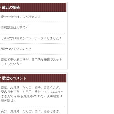
最近の投稿
痩せた分だけシワが増えます
骨盤矯正は大事です！
うめのすけ整体がパワーアップ☆しました！
気がついていますか？
高知で辛い肩こりが、専門的な施術でスッキ
リ！したい方！
最近のコメント
高知、お月見、だんご、団子、みみうさぎ、
栗名月十三夜、お団子、受付中！
に
みみうさ
ぎさんで 今年もお月見(o^O^o)♪ | 天神橋通り
整体院
より
高知、お月見、だんご、団子、みみうさぎ、