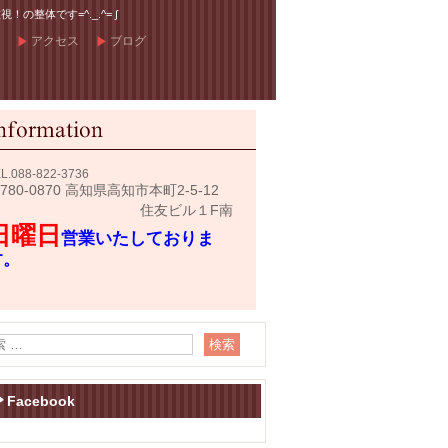
体です=^._.^= ∫
アクセス
ブログ
L.
088-822-3736
780-0870 高知県高知市本町2-5-12
住友ビル１F南
日曜日
営業いたしておりま
す。
Facebook