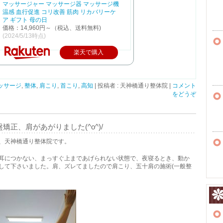
マッサージャー マッサージ器 マッサージ機
温感 血行促進 コリ改善 筋肉 リカバリーケ
ア ギフト 母の日
価格：14,960円～（税込、送料無料)
(2024/5/13時点)
楽天で購入
ッサージ
,
整体
,
肩こり
,
首こり
,
高知
|
投稿者 : 天神橋通り整体院
|
コメント
をどうぞ
正、肩があがりました(^o^)/
、天神橋通り整体院です。
耳につかない、まっすぐ上まであげられない状態で、夜寝るとき、動か
して下さいました。肩、ズレてましたので肩こり、五十肩の施術(一般整