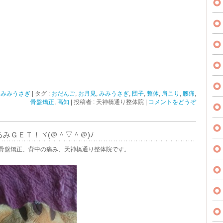
,
みみうさぎ
|
タグ :
おだんご
,
お月見
,
みみうさぎ
,
団子
,
整体
,
肩こり
,
腰痛
,
骨盤矯正
,
高知
|
投稿者 : 天神橋通り整体院
|
コメントをどうぞ
みＧＥＴ！ヾ(＠＾▽＾＠)ﾉ
骨盤矯正、背中の痛み、天神橋通り整体院です。