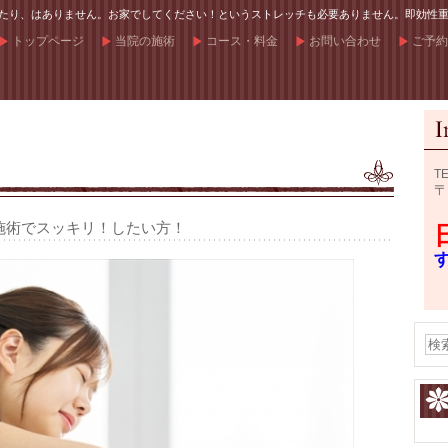
り、はありません。お家でしてください！というストレッチも必要ありません。即効性重視！の整
トップページ
当院の施術
コース・料金
お問い合わせ
ご予約
TE
〒
施術でスッキリ！したい方！