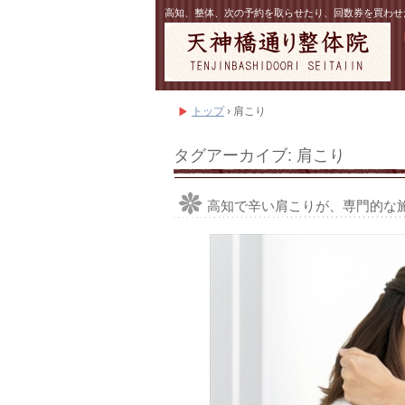
高知、整体、次の予約を取らせたり、回数券を買わせた
トップ
›
肩こり
タグアーカイブ:
肩こり
高知で辛い肩こりが、専門的な