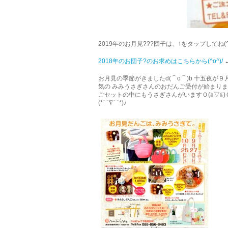
2019年のお月見???団子は、↑をタップしてね(^o
2018年のお団子?のお求めはこちらから(^o^)/
お月見の季節がきましたd(⌒o⌒)b 十五夜が９
気の みみうさぎさんのおだんご受付が始まりましたヽ
ごセットの中にもうさぎさんがいますＯ(≧▽≦
(*⌒∇⌒*)ﾉ