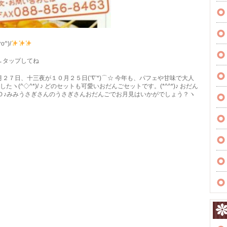
^)/
←タップしてね
月２７日、十三夜が１０月２５日(‘∇’*)⌒☆ 今年も、パフェや甘味で大人
(^◇^*)/ ♪ どのセットも可愛いおだんごセットです。(*^^*)♪ おだん
)Ｏ♪みみうさぎさんのうさぎさんおだんごでお月見はいかがでしょう？ヽ