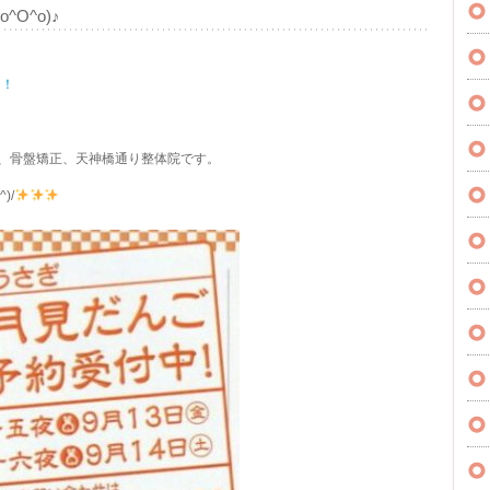
O^o)♪
中！
、骨盤矯正、天神橋通り整体院です。
)/