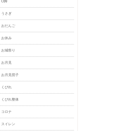
O脚
うさぎ
おだんご
お休み
お城祭り
お月見
お月見団子
くびれ
くびれ整体
コロナ
スイレン