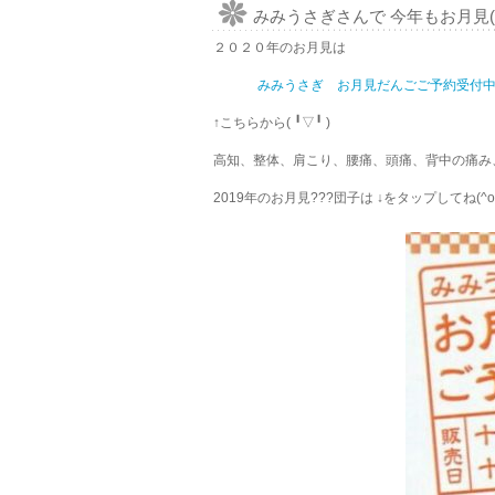
みみうさぎさんで 今年もお月見(o^
２０２０年のお月見は
みみうさぎ お月見だんごご予約受付
↑こちらから( ╹▽╹ )
高知、整体、肩こり、腰痛、頭痛、背中の痛み
2019年のお月見???団子は ↓をタップしてね(^o^