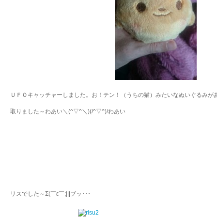
ＵＦＯキャッチャーしました。お！テン！（うちの猫）みたいなぬいぐるみがある！
取りました～わあい＼(^▽^＼)(/^▽^)/わあい
リスでした～Σ(￣ε￣;|||ブッ･･･