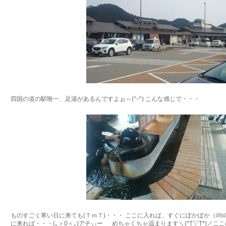
四国の道の駅唯一、足湯があるんですよぉ～(^-^) こんな感じで・・・
ものすごく寒い日に来ても(ＴｍＴ)・・・ ここに入れば、すぐにぽかぽか（///o/
に来れば・・・(｡＞0＜｡)アチぃー めちゃくちゃ温まります＼(*T▽T*)／