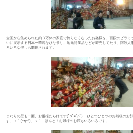
全国から集められた約３万体の家庭で飾らなくなったお雛様を、百段のピラミ
いに展示する日本一華麗なひな祭り。地元特産品などが即売してたり、阿波人
ろいろな催しも開催されます。
まわりの壁も一面、お雛様だらけです(ﾟρﾟ≡ﾟρﾟ) ひとつひとつのお雛様の
す、ヽ｀(~д~*)、ヽ｀ ほんと！お雛様のお顔もいろいろです。