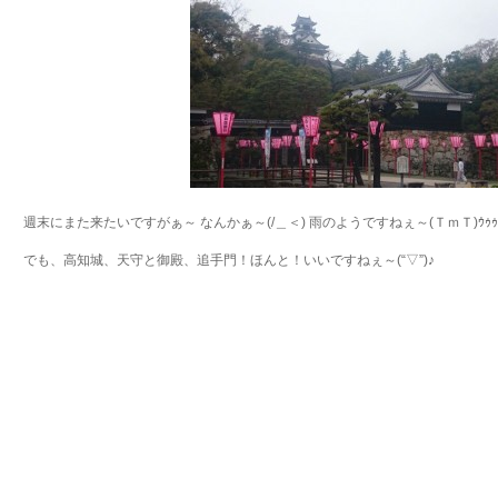
週末にまた来たいですがぁ～ なんかぁ～(/＿＜) 雨のようですねぇ～(ＴｍＴ)ｳｩｩ･
でも、高知城、天守と御殿、追手門！ほんと！いいですねぇ～(“▽”)♪