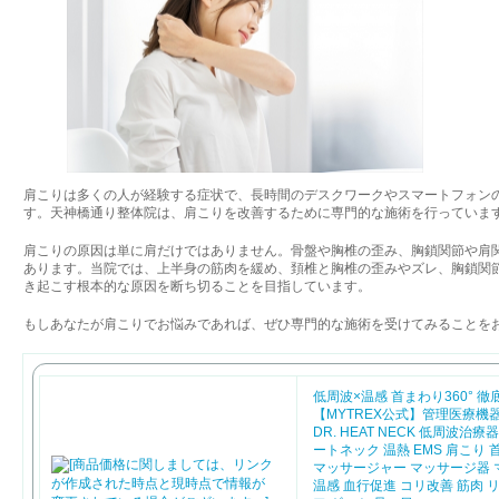
肩こりは多くの人が経験する症状で、長時間のデスクワークやスマートフォン
す。天神橋通り整体院は、肩こりを改善するために専門的な施術を行っていま
肩こりの原因は単に肩だけではありません。骨盤や胸椎の歪み、胸鎖関節や肩
あります。当院では、上半身の筋肉を緩め、頚椎と胸椎の歪みやズレ、胸鎖関
き起こす根本的な原因を断ち切ることを目指しています。
もしあなたが肩こりでお悩みであれば、ぜひ専門的な施術を受けてみることを
低周波×温感 首まわり360° 徹
【MYTREX公式】管理医療機器 
DR. HEAT NECK 低周波治療
ートネック 温熱 EMS 肩こり 
マッサージャー マッサージ器
温感 血行促進 コリ改善 筋肉 