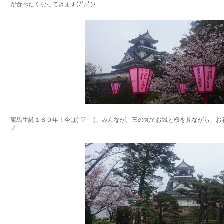
が食べたくなってきます(ﾉﾟρﾟ)ﾉ ・・・
龍馬生誕１８０年！今は(´▽｀;)、みんなが、三の丸でお城と桜を見ながら、お花
ノ