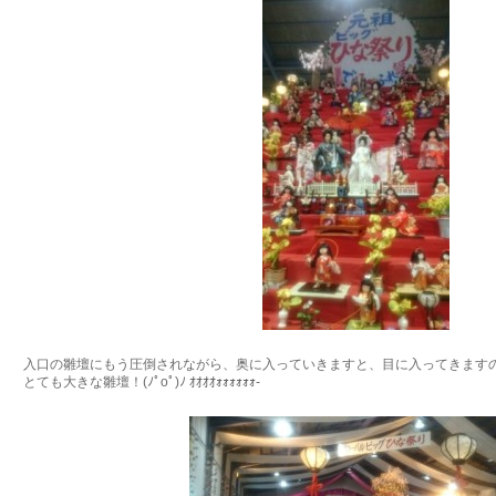
入口の雛壇にもう圧倒されながら、奥に入っていきますと、目に入ってきます
とても大きな雛壇！(ﾉﾟοﾟ)ﾉ ｵｵｵｵｫｫｫｫｫｫ-