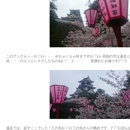
このアングルぅ～(≧▽≦)・・・ めちゃくちゃ好きです(≧▽≦)♪ 高知の方は遠
浜・・・のエンドレスでしたものね(´▽｀;)・・・ 見慣れたお城です(“▽”)
遠足では、必ずここでした！三の丸(≧▽≦) 三の丸からの眺めです。(“▽”)♪