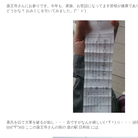
薬王寺さんにお参りです。今年も、家族、お世話になってます皆様が健康でありま
どうかな？ おみくじを引いてみました。(*｀∧´)
寡兵を以て大軍を破るが如し・・・ 吉ですがなんか嬉しい(〃∇〃) ☆・・・ 
((o(^∇^)o)) ここの薬王寺さんの前の 道の駅 日和佐 には、