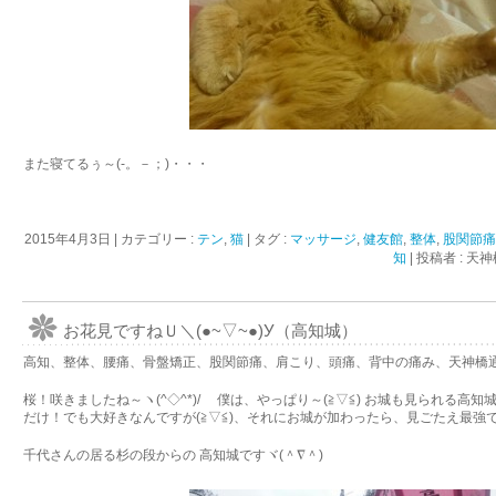
また寝てるぅ～(-。－；)・・・
2015年4月3日
|
カテゴリー :
テン
,
猫
|
タグ :
マッサージ
,
健友館
,
整体
,
股関節
知
|
投稿者 : 
お花見ですねＵ＼(●~▽~●)У（高知城）
高知、整体、腰痛、骨盤矯正、股関節痛、肩こり、頭痛、背中の痛み、天神橋
桜！咲きましたね～ヽ(^◇^*)/ 僕は、やっぱり～(≧▽≦) お城も見られる高知城の
だけ！でも大好きなんですが(≧▽≦)、それにお城が加わったら、見ごたえ最強です(｀
千代さんの居る杉の段からの 高知城ですヾ(＾∇＾)