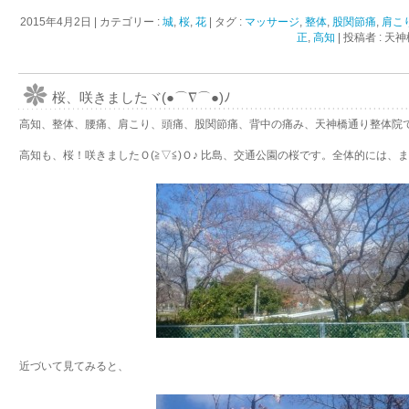
2015年4月2日
|
カテゴリー :
城
,
桜
,
花
|
タグ :
マッサージ
,
整体
,
股関節痛
,
肩こ
正
,
高知
|
投稿者 : 
桜、咲きましたヾ(●⌒∇⌒●)ﾉ
高知、整体、腰痛、肩こり、頭痛、股関節痛、背中の痛み、天神橋通り整体院
高知も、桜！咲きましたＯ(≧▽≦)Ｏ♪ 比島、交通公園の桜です。全体的には、
近づいて見てみると、