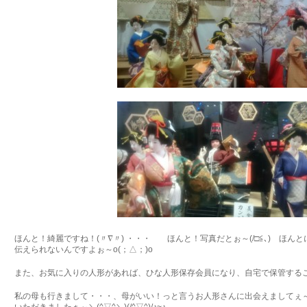
ほんと！綺麗ですね！(〃∇〃) ・・・ ほんと！写真だとぉ～(/□≦､) ほん
伝えられないんですよぉ～o(；△；)o
また、お気に入りの人形があれば、ひな人形保存会員になり、自宅で保管することもで
私の母も行きまして・・・、母がいい！っと言うお人形さんに出会えましてぇ～ヽ(