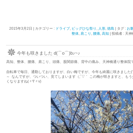
2015年3月2日
|
カテゴリー :
ドライブ
,
ビッグひな祭り
,
人形
,
徳島
|
タグ :
お
整体
,
肩こり
,
腰痛
,
高知
|
投稿者 : 
今年も咲きました d(⌒o⌒)b♪~♪
高知、整体、腰痛、肩こり、頭痛、股関節痛、背中の痛み、天神橋通り整体院
自転車で毎日、通勤しておりますが、白い梅ですが、今年も綺麗に咲きました(‘∇
～ なんですが、ついつい、見てしまいます（;´▽｀ この梅が咲きますと、も
くなりますね(〃∇〃v)