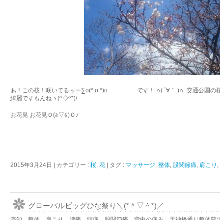
あ！この枝！咲いてるぅー∑o(*’o’*)o です！ ∩( ´∀｀ )∩ 交通公
綺麗ですもんねヽ(^◇^*)/
お花見 お花見Ｏ(≧▽≦)Ｏ♪
2015年3月24日
|
カテゴリー :
桜
,
花
|
タグ :
マッサージ
,
整体
,
股関節痛
,
肩こり
グローバルビッグひな祭り＼(*＾▽＾*)／
高知、整体、肩こり、腰痛、頭痛、股関節痛、背中の痛み、天神橋通り整体院