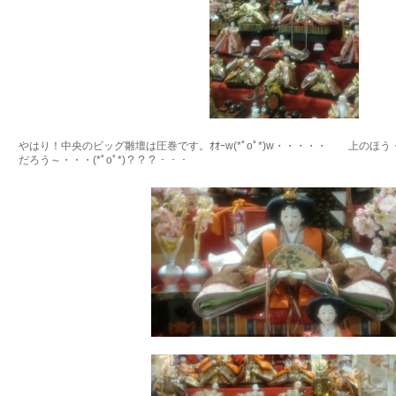
やはり！中央のビッグ雛壇は圧巻です。ｵｵｰw(*ﾟoﾟ*)w・・・・・ 上のほ
だろう～・・・(*ﾟoﾟ*)？？？・・・