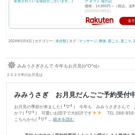
ア ギフト 母の日
価格：14,960円～（税込、送
(2024/5/13時点)
楽
2024年5月4日
|
カテゴリー :
未分類
|
タグ :
マッサージ
,
整体
,
肩こり
,
首こり
,
みみうさぎさんで 今年もお月見(o^O^o)♪
２０２０年のお月見は