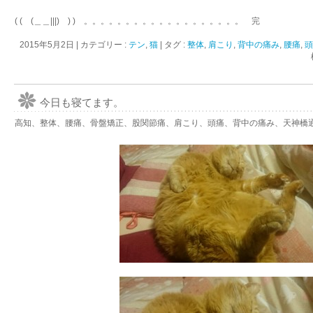
( ( (＿＿|||) ) ) 。。。。。。。。。。。。。。。。。。。 完
2015年5月2日
|
カテゴリー :
テン
,
猫
|
タグ :
整体
,
肩こり
,
背中の痛み
,
腰痛
,
今日も寝てます。
高知、整体、腰痛、骨盤矯正、股関節痛、肩こり、頭痛、背中の痛み、天神橋