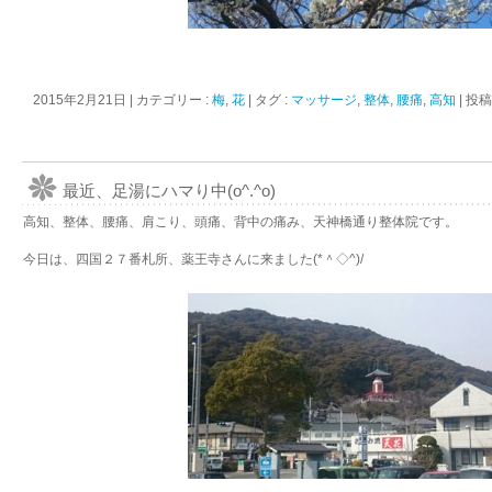
2015年2月21日
|
カテゴリー :
梅
,
花
|
タグ :
マッサージ
,
整体
,
腰痛
,
高知
|
投稿
最近、足湯にハマり中(o^.^o)
高知、整体、腰痛、肩こり、頭痛、背中の痛み、天神橋通り整体院です。
今日は、四国２７番札所、薬王寺さんに来ました(*＾◇^)/