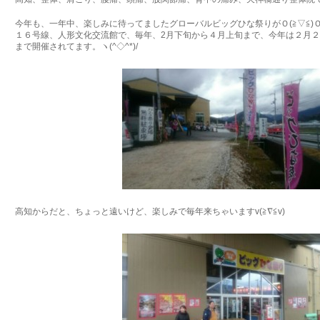
今年も、一年中、楽しみに待ってましたグローバルビッグひな祭りがＯ(≧▽≦)
１６号線、人形文化交流館で、毎年、2月下旬から４月上旬まで、今年は２月
まで開催されてます。ヽ(^◇^*)/
高知からだと、ちょっと遠いけど、楽しみで毎年来ちゃいますv(≧∇≦v)