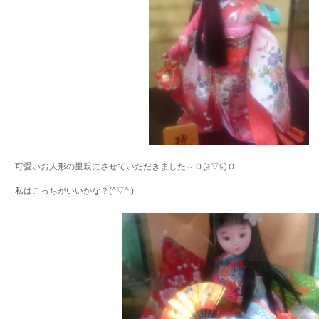
可愛いお人形の里親にさせていただきました～Ｏ(≧▽≦)Ｏ
私はこっちがいいかな？(^▽^;)