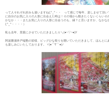
って人それぞれ好みも違いますね(;^_^・・ って感じで毎年、楽しませて頂いて
に自分のお気に入りの人形に出会えた時は！その場から動きたくないくらいそ
かなか・・・またお気に入りの人形に出会うのも、縁？と言いますか、なかな
(;^_^・・・・）
私も去年、里親にさせていただきましたＵ＼(●~▽~●)У
阿波勝浦井戸端塾の皆様、ビッグひな祭りを開いていただきまして、ほんとに
も楽しみにいたしております。ヾ(●⌒∇⌒●)ﾉ