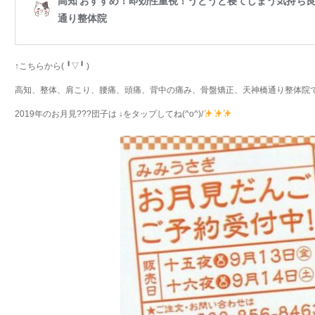
↑こちらから( ╹▽╹ )
高知、整体、肩こり、腰痛、頭痛、背中の痛み、骨盤矯正、天神橋通り整体院
2019年のお月見???団子は ↓をタップしてね(^o^)/