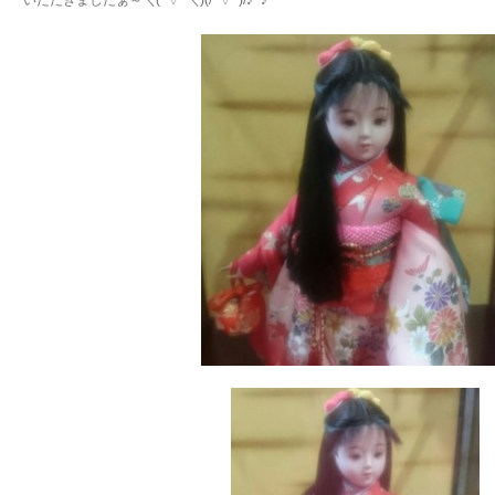
いただきましたぁ～＼(^▽^＼)(/^▽^)/♪~♪