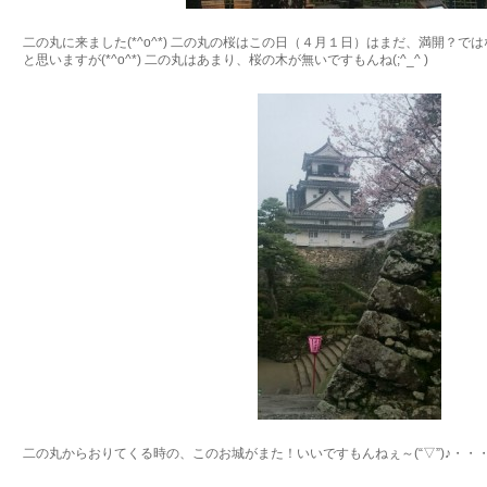
二の丸に来ました(*^o^*) 二の丸の桜はこの日（４月１日）はまだ、満開？
と思いますが(*^o^*) 二の丸はあまり、桜の木が無いですもんね(;^_^ )
二の丸からおりてくる時の、このお城がまた！いいですもんねぇ～(“▽”)♪・・