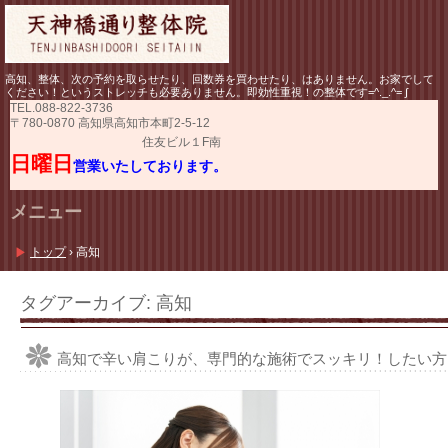
高知、整体、次の予約を取らせたり、回数券を買わせたり、はありません。お家でして
ください！というストレッチも必要ありません。即効性重視！の整体です=^._.^= ∫
TEL.
088-822-3736
〒780-0870 高知県高知市本町2-5-12
住友ビル１F南
日曜日
営業いたしております。
メニュー
コ
ン
トップ
›
高知
テ
ン
ツ
タグアーカイブ:
高知
へ
ス
キ
高知で辛い肩こりが、専門的な施術でスッキリ！したい方
ッ
プ