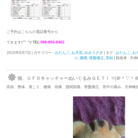
ご予約はこちらの電話番号から
できます(*^･^)/
TEL
088-856-8463
2015年9月7日
|
カテゴリー :
おだんご
,
お月見
,
みみうさぎ
|
タグ :
おだんご
,
お
り
,
腰痛
,
骨盤矯正
,
高知
|
投稿者 : 
猫、ＵＦＯキャッチャーぬいぐるみＧＥＴ！ヾ(＠＾▽＾＠
高知、整体、肩こり、腰痛、頭痛、股関節痛、骨盤矯正、背中の痛み、天神橋