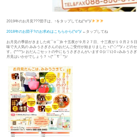
2019年のお月見???団子は、↑をタップしてね(^o^)/
2018年のお団子?のお求めはこちらから(^o^)/
←タップしてね
お月見の季節がきましたd(⌒o⌒)b 十五夜が９月２７日、十三夜が１０月２５日(‘
味で大人気の みみうさぎさんのおだんご受付が始まりましたヽ(^◇^*)/ ♪ ど
す。(*^^*)♪ おだんごセットの中にもうさぎさんがいますＯ(≧▽≦)Ｏ♪みみ
月見はいかがでしょう？ヽ(*⌒∇⌒*)ﾉ